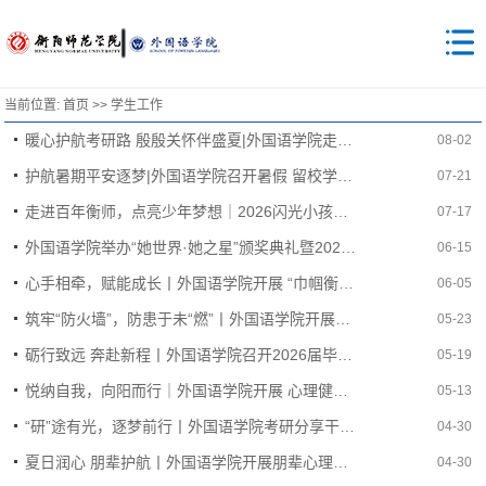
当前位置:
首页
>>
学生工作
暖心护航考研路 殷殷关怀伴盛夏|外国语学院走访慰问暑期留校考研学子
08-02
护航暑期平安逐梦|外国语学院召开暑假 留校学生安全教育会
07-21
走进百年衡师，点亮少年梦想｜2026闪光小孩夏令营来我院开展研学活动
07-17
外国语学院举办“她世界·她之星”颁奖典礼暨2026届毕业生晚会
06-15
心手相牵，赋能成长丨外国语学院开展 “巾帼衡有为，护航青春路”女大学生发展赋能行动
06-05
筑牢“防火墙”，防患于未“燃”丨外国语学院开展学生宿舍消防安全培训
05-23
砺行致远 奔赴新程丨外国语学院召开2026届毕业生教育大会
05-19
悦纳自我，向阳而行｜外国语学院开展 心理健康主题班会
05-13
“研”途有光，逐梦前行丨外国语学院考研分享干货来袭！
04-30
夏日润心 朋辈护航丨外国语学院开展朋辈心理帮扶专题培训会
04-30